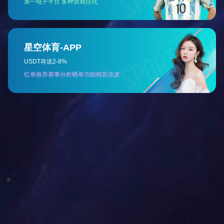
为了保持EMS体系的高效运行，我们建立了上下贯通的组织
体系，在安全生产委员会的领导下，由环保与生态部门专职管
理生态环境议题，负责公司日常相关工作，并在所有项目设立
日常环保生态管理机构，厂(室)设有专(兼)职环保管理人员，
以促使环境管理理念融入到具体的业务过程和决策制定过程。
此外，我们还建立了信息化管理平台，对各类体系文件及档
案、管理过程进行规范化、数字化管理。
Check:
我们依据《环保生态检查管理规定》《环境秩序管理基本标
准》等政策、标准要求对子公司进行定期的内部环境合规审
查，并定期聘请权威的第三方机构对矿山及冶炼企业进行核
查，帮助子公司识别并及时应对可能存在的环境风险。
Act：
我们通过建立环境活动中的不合规项目清单，要求制定整改计
划并在规定期限内完成，并定期跟踪纠正措施的完成情况，以