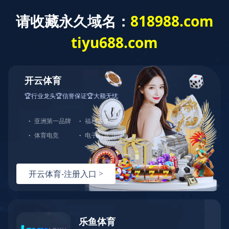
开云体育(中国)官方网站
物资采购信息
工程招标
网站地图
搜索

语言

环境与生态
ENVIRONMENT
环境与生态