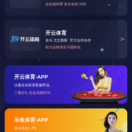
环保资金投入
17.67亿元
ISO14001认证覆盖率
95.83%
13
目前拥有
13
家国家级绿色矿
山，
9
家省级绿色矿山，
10
家国家级绿色工厂，
6
家省
级绿色工厂和
1
座国家矿山
公园
环境管理体系
PDCA 循环管理