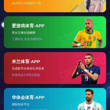
我们通过闭环的管理，在循环中解决各项环境问题，并提
升我们的目标。此外，我们还以曾经发生的环境事件为教
训，针对在循环管理中出现的任何预期外的紧急事件，持
续完善环境风险应急管理体系，以《突发环境事件应急预
案》为纲领，制定各类操作标准，确保公司对各类环境突
发事件能有效防范和及时处置。另外，我们每年至少组织
一次环境事件应急演练，以检验应急预案的有效性、应急
准备的完善性、应急响应能力的适应性和应急人员的协同
性。
Plan：
我们建立了覆盖包括公司高管在内的全体员工，以及承包商和
施工方的环境目标管理体系，并根据目标整体情况，制定相应
的行动计划和资金投入计划，确保目标的可行性。在中长期目
标下，我们还会制定每年度的短期环保生态目标，并将目标和
责任分解至各子公司、各部门、各岗位，依层级具体落实。
Do