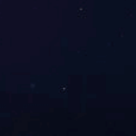
• 历史经营活动造成的生态破坏情况
• 环保设施运行现状
• 识别实际和潜在的相关生态环境风险等
项目建设前
开展环境影响评估：
• 调查项目所在地的水土资源环境、植被覆盖、地质地貌景观
等
• 针对项目开发过程中对地质环境的影响与破坏、可能诱发的
地质灾害和环境污染等问题进行预测和评估
• 提出矿山地质环境保护与生态治理对策
• 考虑项目运营中和闭矿后的生态恢复
项目生产运营阶段
以风险管控为导向，坚持“预防为主、防治结合”的原则：
• 严格控制废水、废气、固体废物、厂界噪声等污染
• 有计划性地推进生态保护修复工作，维持较稳定的生态环境
• 鼓励各子公司投保环境污染责任险，以降低污染风险。