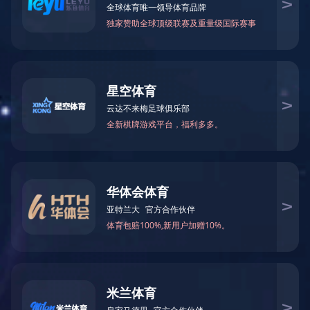
开云体育(中国)官方网站-开云 SPORTS始终坚持“绿水青山
就是金山银山”的生态环保理念， 坚持矿产资源“开发与保
护并重”的原则，以全球高标准创建 绿色矿山，在开展业务
时重视保护人类赖以生存的的清洁空气、 淡水、土壤、森
林、能源和食物等生态环境，以此创造长期价值、 践行社
会责任，为早日成为“绿色高技术超一流国际矿业集团” 而
努力奋斗。
联合国可持续发展目标
联合国全球契约十项原则