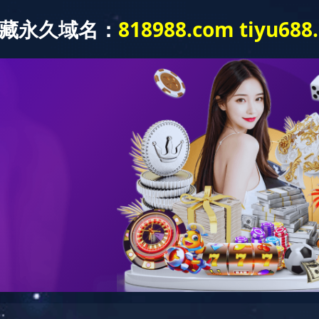
物资采购信息
工程
官方网站-开云 SPORTS
全球产业
可持续发展