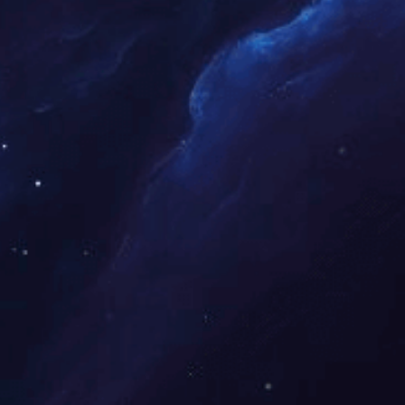
万吨/年锂盐产品项目计划于2027年年底建成，投产达产后，将
2年4月获得拉果措盐湖锂矿70%股权。目前依据《西藏自治区优势资
S持股63%、西藏地质矿产集团有限公司（西藏自治区国资）持股2