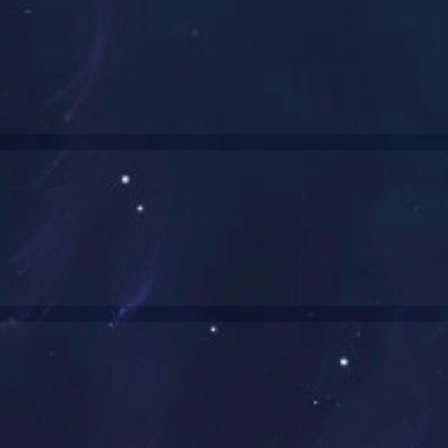
之一，资源量国内排名前5，全球排名前20；可
中还富含硼、钾、铷、铯、钠、镁等资源。