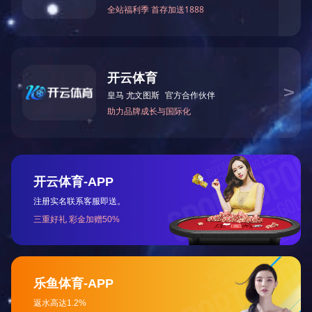
开云体育(中国)官方网站-开云 SPORTS于2019年完成碧沙
铜锌矿60%权益交割，目前持有碧沙铜锌矿55%权益，厄立
特里亚国家矿业公司ENAMCO持有45%。
新闻动态
了解更多 +