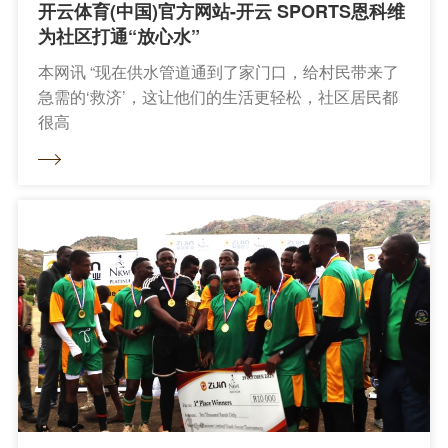
开云体育(中国)官方网站-开云 SPORTS恩科维
为社区打通“放心水”
本网讯 “现在供水管道通到了家门口，给村民带来了
急需的‘救济’，这让他们的生活更轻松，社区居民都
很高