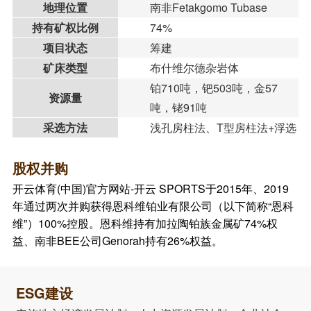
地理位置
南非Fetakgomo Tubase
持有矿权比例
74%
项目状态
筹建
矿床类型
布什维尔德杂岩体
铂710吨，钯503吨，金57
资源量
吨，铑91吨
采选方法
浅孔房柱法、T型房柱法+浮选
股权并购
开云体育(中国)官方网站-开云 SPORTS于2015年、2019
年通过两次并购获得恩科维铂业有限公司（以下简称“恩科
维”）100%控股。恩科维持有加拉陶铂族金属矿74%权
益、南非BEE公司Genorah持有26%权益。
ESG建设