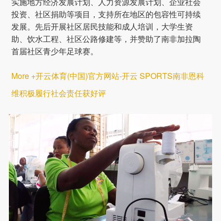
实施地方经济发展计划、人力资源发展计划、企业社会
投资、社区捐助等项目，支持所在地区的包容性可持续
发展。先后开展社区居民技能和成人培训，大学生资
助、饮水工程、社区公路修建等，并赞助了南非加拉陶
首届社区青少年足球赛。
More +开云体育(中国)官方网站-开云 SPORTS南非恩科
维积极履行社会责任获好评