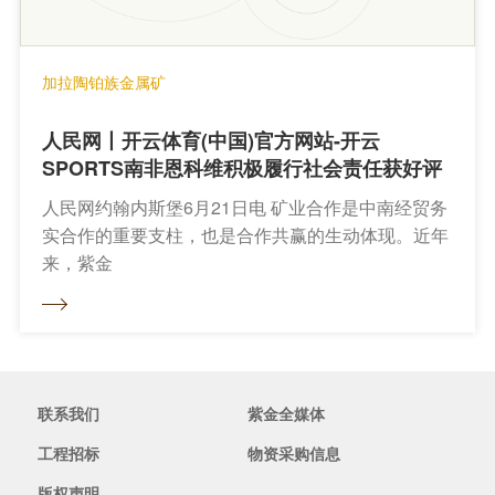
加拉陶铂族金属矿
人民网丨开云体育(中国)官方网站-开云
SPORTS南非恩科维积极履行社会责任获好评
人民网约翰内斯堡6月21日电 矿业合作是中南经贸务
实合作的重要支柱，也是合作共赢的生动体现。近年
来，紫金
联系我们
紫金全媒体
工程招标
物资采购信息
版权声明