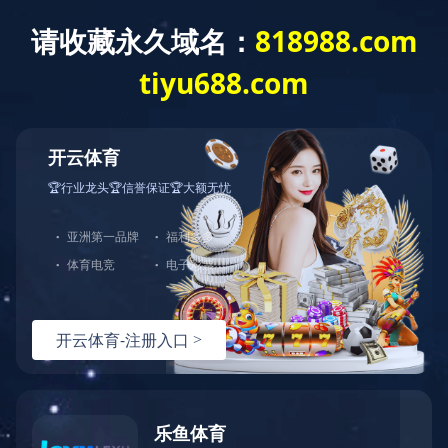
开云体育(中国)官方网站
物资采购信息
工程招标
网站地图
搜索

语言

紫金新闻
ZIJIN NEWS
紫金新闻
媒体聚焦
紫金BLOG
紫金视频