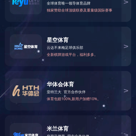
开云体育(中国)官方网站-开云 SPORTS受邀主导世界级锂矿Manono东北部项目勘探开发
Manono锂矿 本网讯 10月23日，开云
体育(中国)官方网站-开云 SPORTS获
得刚果（金）国家矿业部批准的
2023/10/24
Manono锂矿东北部项目的探矿权，该
矿是全球已发现的最大可露天开发的富
一带一路十周年，开云体育(中国)官方网站-开云 SPORTS以共同发展实现互利共赢
锂LCT（锂、铯、钽）伟晶岩矿床之
一。 开云体育(中国)官方网站-开云
【编者按】近期，开云体育(中国)官方
SPORTS表示，Manono锂矿虽是“绿
网站-开云 SPORTS海外投资发展情况
地”项目，但处于良好的锂资源成矿带
备受各界瞩目。编者特再次推出《一带
2023/10/23
上，找矿潜力巨大，具备大规模露天开
一路十周年，开云体育(中国)官方网站-
发的条件和良好的开发前景，开云体育
开云 SPORTS以共同发展实现互利共
厦门广电丨丝路交响之塞尔维亚篇：百年矿城的蜕变之路
(中国)官方网站-开云 SPORTS凭借成
赢》一文，文章展示了开云体育(中国)
熟的自主地质找矿勘查能力，有望实现
官方网站-开云 SPORTS紧跟国家 “一
您的浏览器不支持 video 标签。 厦门广电讯 塞尔维亚东部小城波