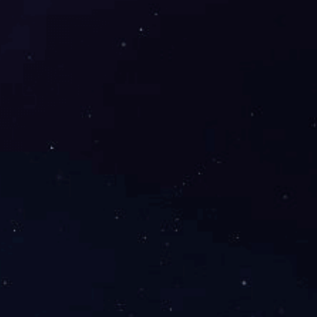
科书、书包等教学用品后，开启了新的学习旅程。这
立了奖学金，深度参与包括新建儿童游乐场、改善B村
能平等地享受到食堂的餐饮服务，项目预计在下学期开
希望通过这一计划，减轻当地居民的教育负担，为所有
下一条
矿冶技术公司入库国家级科技型中小企业
