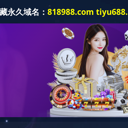
物资采购信息
工程
官方网站-开云 SPORTS
全球产业
可持续发展