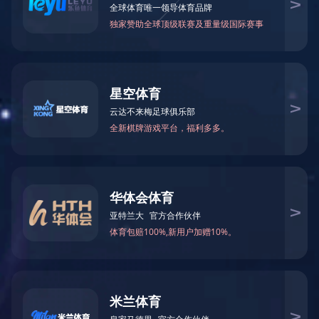
返回
2021/05/26
115239

